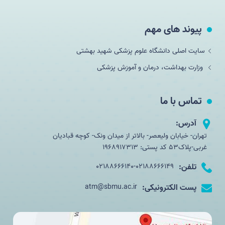
پیوند های مهم
سایت اصلی دانشگاه علوم پزشکی شهید بهشتی
وزارت بهداشت، درمان و آموزش پزشکی
تماس با ما
آدرس:
تهران- خیابان ولیعصر- بالاتر از میدان ونک- کوچه قبادیان
غربی-پلاک53 کد پستی: 1968917313
تلفن:
02188666140-02188666149
پست الکترونیکی:
atm@sbmu.ac.ir