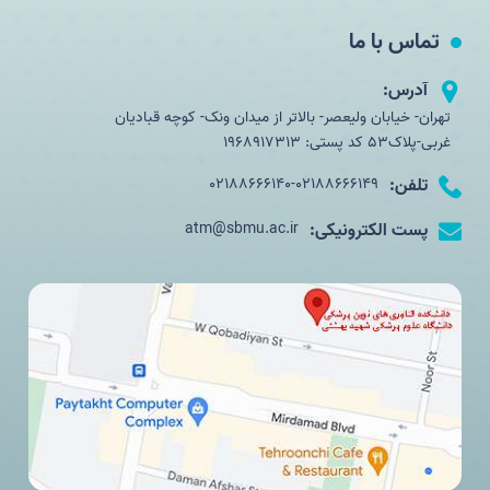
تماس با ما
آدرس:
تهران- خیابان ولیعصر- بالاتر از میدان ونک- کوچه قبادیان
غربی-پلاک53 کد پستی: 1968917313
تلفن:
02188666140-02188666149
پست الکترونیکی:
atm@sbmu.ac.ir