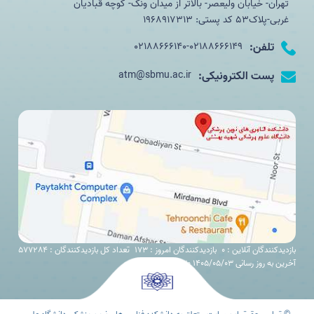
تهران- خیابان ولیعصر- بالاتر از میدان ونک- کوچه قبادیان
غربی-پلاک53 کد پستی: 1968917313
تلفن:
02188666140-02188666149
پست الکترونیکی:
atm@sbmu.ac.ir
بازدیدکنندگان آنلاین : 0
بازدیدکنندگان امروز : 173
تعداد کل بازدیدکنندگان : 577284
آخرین به روز رسانی 1405/05/03 11:30