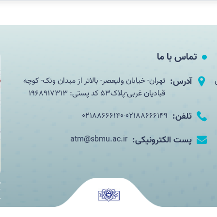
تماس با ما
آدرس:
تهران- خیابان ولیعصر- بالاتر از میدان ونک- کوچه
قبادیان غربی-پلاک53 کد پستی: 1968917313
تلفن:
02188666140-02188666149
پست الکترونیکی:
atm@sbmu.ac.ir
ب
آ
آ