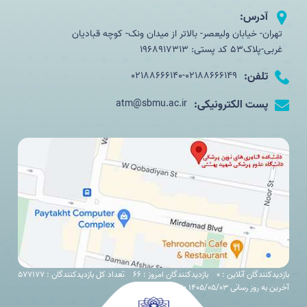
آدرس:
تهران- خیابان ولیعصر- بالاتر از میدان ونک- کوچه قبادیان
غربی-پلاک53 کد پستی: 1968917313
تلفن:
02188666140-02188666149
پست الکترونیکی:
atm@sbmu.ac.ir
بازدیدکنندگان آنلاین : 0
بازدیدکنندگان امروز : 66
تعداد کل بازدیدکنندگان : 577177
آخرین به روز رسانی 1405/05/03 11:30